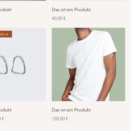
rodukt
Das ist ein Produkt
Preis
40,00 €
gebot
rodukt
Das ist ein Produkt
s
Preis
Preis
0 €
120,00 €