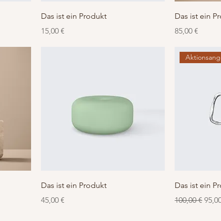
Das ist ein Produkt
Das ist ein P
Preis
Preis
15,00 €
85,00 €
Aktionsan
Das ist ein Produkt
Das ist ein P
Preis
Standardprei
Sale-
45,00 €
100,00 €
95,0