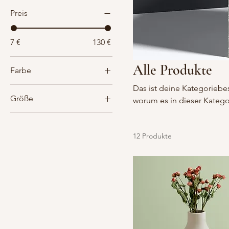
Preis
7 €
130 €
Alle Produkte
Farbe
Das ist deine Kategoriebe
Größe
worum es in dieser Katego
250 ml
500 ml
12 Produkte
80 ml
Einheitsgröße
L
M
S